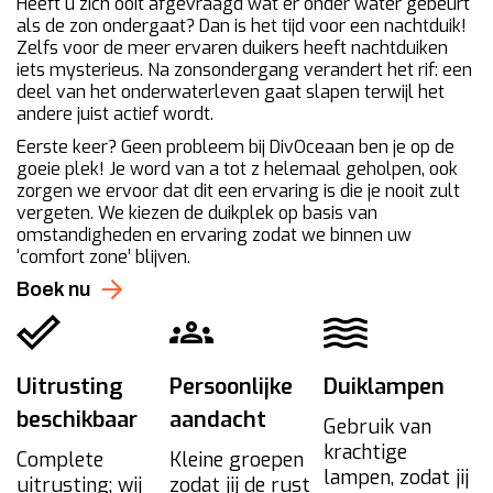
Heeft u zich ooit afgevraagd wat er onder water gebeurt
als de zon ondergaat? Dan is het tijd voor een nachtduik!
Zelfs voor de meer ervaren duikers heeft nachtduiken
iets mysterieus. Na zonsondergang verandert het rif: een
deel van het onderwaterleven gaat slapen terwijl het
andere juist actief wordt.
Eerste keer? Geen probleem bij DivOceaan ben je op de
goeie plek! Je word van a tot z helemaal geholpen, ook
zorgen we ervoor dat dit een ervaring is die je nooit zult
vergeten. We kiezen de duikplek op basis van
omstandigheden en ervaring zodat we binnen uw
‘comfort zone’ blijven.
Boek nu
Uitrusting
Persoonlijke
Duiklampen
beschikbaar
aandacht
Gebruik van
krachtige
Complete
Kleine groepen
lampen, zodat jij
uitrusting; wij
zodat jij de rust