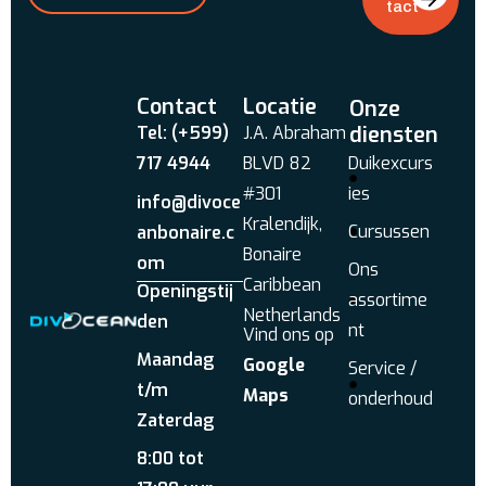
tact
Contact
Locatie
Onze
diensten
Tel: (+599)
J.A. Abraham
717 4944
BLVD 82
Duikexcurs
#301
ies
info@divoce
Kralendijk,
Cursussen
anbonaire.c
Bonaire
om
Ons
Caribbean
Openingstij
assortime
Netherlands
den
nt
Vind ons op
Maandag
Google
Service /
t/m
Maps
onderhoud
Zaterdag
8:00 tot