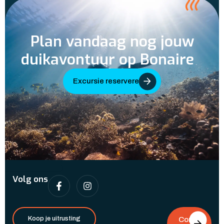
Plan vandaag nog jouw
duikavontuur op Bonaire
Excursie reserveren
Volg ons
Koop je uitrusting
Con