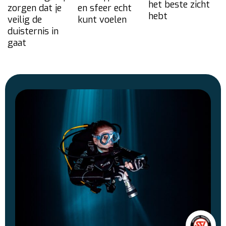
het beste zicht
zorgen dat je
en sfeer echt
hebt
veilig de
kunt voelen
duisternis in
gaat