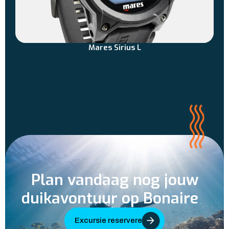
Mares Sirius L
Plan vandaag nog jouw
duikavontuur op Bonaire
Excursie reserveren