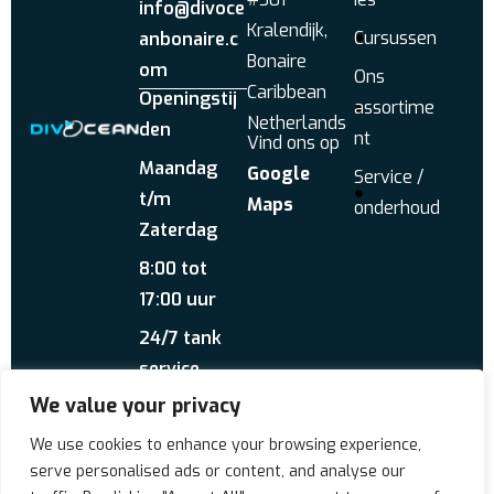
info@divoce
Kralendijk,
Cursussen
anbonaire.c
Bonaire
om
Ons
Caribbean
Openingstij
assortime
Netherlands
den
nt
Vind ons op
Maandag
Google
Service /
t/m
Maps
onderhoud
Zaterdag
8:00 tot
17:00 uur
24/7 tank
service
We value your privacy
Stuur ons een
WhatsApp
Over ons
Reviews
We use cookies to enhance your browsing experience,
serve personalised ads or content, and analyse our