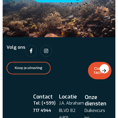
Volg ons
Koop je uitrusting
Con
tact
Contact
Locatie
Onze
diensten
Tel: (+599)
J.A. Abraham
717 4944
BLVD 82
Duikexcurs
#301
ies