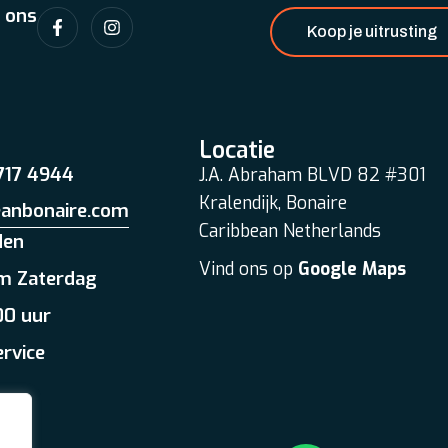
 ons
Koop je uitrusting
Locatie
 717 4944
J.A. Abraham BLVD 82 #301
Kralendijk, Bonaire
eanbonaire.com
Caribbean Netherlands
den
Vind ons op
Google Maps
m Zaterdag
00 uur
ervice