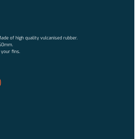
Made of high quality vulcanised rubber.
460mm.
 your fins.