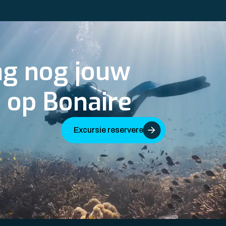
ag nog jouw
r op Bonaire
Excursie reserveren