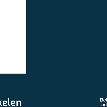
kelen
Bek
ar