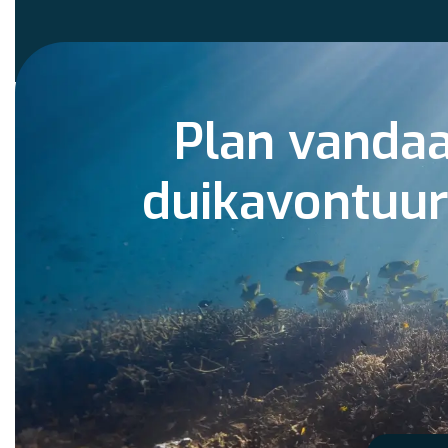
Plan vanda
duikavontuu