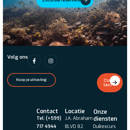
Volg ons
Koop je uitrusting
Con
tact
Contact
Locatie
Onze
diensten
Tel: (+599)
J.A. Abraham
717 4944
BLVD 82
Duikexcurs