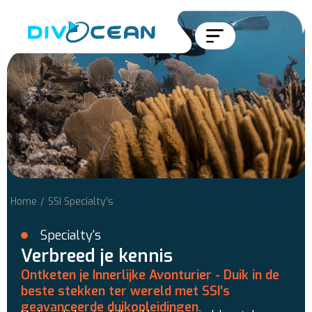
Home
/
SSI Specialty’s
Specialty's
Verbreed je kennis
Ontketen je Innerlijke Avonturier - Duik in de
beste stekken ter wereld met SSI’s
geavanceerde duikopleidingen.