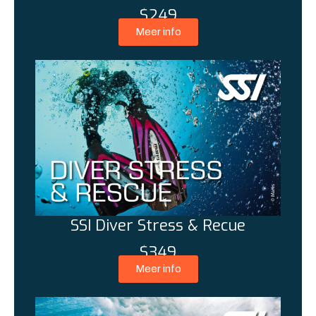
$249
Meer info
SSI Diver Stress & Recue
$349
Meer info