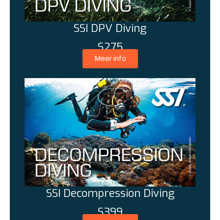
SSI DPV Diving
$275
Meer info
SSI Decompression Diving
$399