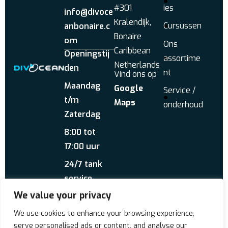
#301
ies
info@divoce
Kralendijk,
Cursussen
anbonaire.c
Bonaire
om
Ons
Caribbean
Openingstij
assortime
Netherlands
den
nt
Vind ons op
Maandag
Google
Service /
t/m
Maps
onderhoud
Zaterdag
8:00 tot
17:00 uur
24/7 tank
service
We value your privacy
Stuur ons een
WhatsApp
Over ons
Reviews
We use cookies to enhance your browsing experience,
serve personalised ads or content, and analyse our