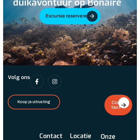
duikavontuur op Bonaire
Excursie reserveren
Volg ons
Koop je uitrusting
Con
tact
Contact
Locatie
Onze