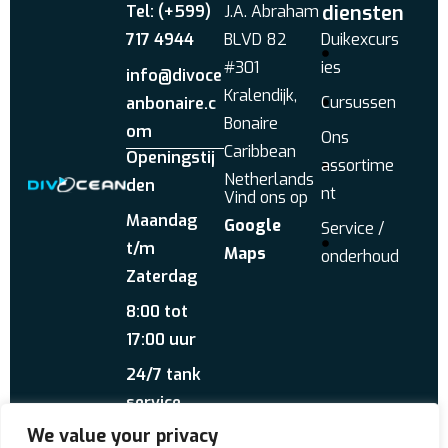
diensten
Tel: (+599)
J.A. Abraham
717 4944
BLVD 82
Duikexcurs
#301
ies
info@divoce
Kralendijk,
Cursussen
anbonaire.c
Bonaire
om
Ons
Caribbean
Openingstij
assortime
Netherlands
den
nt
Vind ons op
Maandag
Google
Service /
t/m
Maps
onderhoud
Zaterdag
8:00 tot
17:00 uur
24/7 tank
service
We value your privacy
Stuur ons een