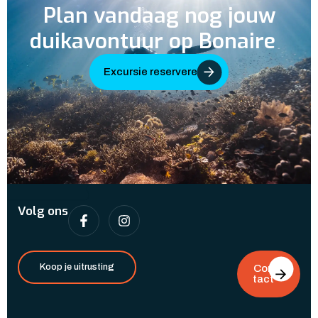
Plan vandaag nog jouw
duikavontuur op Bonaire
Excursie reserveren
Volg ons
Koop je uitrusting
Con
tact