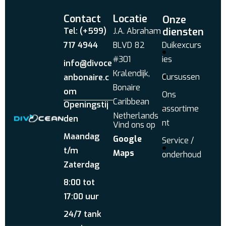
Contact
Locatie
Onze
diensten
Tel: (+599)
J.A. Abraham
717 4944
BLVD 82
Duikexcurs
#301
ies
info@divoce
Kralendijk,
Cursussen
anbonaire.c
Bonaire
om
Ons
Caribbean
Openingstij
assortime
Netherlands
den
nt
Vind ons op
Maandag
Google
Service /
t/m
Maps
onderhoud
Zaterdag
8:00 tot
17:00 uur
24/7 tank